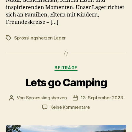
Natur, Gemeinschaft, feinem Essen und
inspirierenden Momenten. Unser Lager richtet
sich an Familien, Eltern mit Kindern,
Freundeskreise – […]
Sprösslingsherzen Lager
Schlagwörter
Kategorien
BEITRÄGE
Lets go Camping
Von
Sproesslingsherzen
13. September 2023
Beitragsautor
Veröffentlichungsdatum
zu
Keine Kommentare
Lets
go
Camping