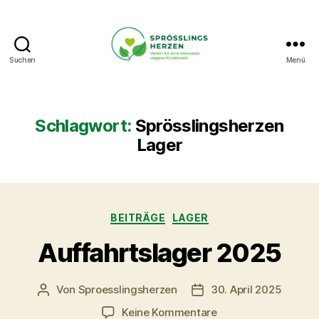
Suchen
Menü
Sprösslingsherzen
-
Verein
für
Schlagwort:
Sprösslingsherzen
eine
Lager
bewusste
vegane
Kinderwelt.
Kategorien
BEITRÄGE
LAGER
Auffahrtslager 2025
Von
Sproesslingsherzen
30. April 2025
Beitragsautor
Veröffentlichungsdatu
zu
Keine Kommentare