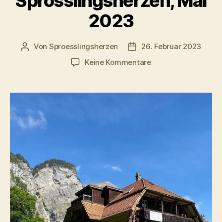
Sprösslingsherzen, Mai
2023
Von
Sproesslingsherzen
26. Februar 2023
Beitragsautor
Veröffentlichungsdatum
zu
Keine Kommentare
Auffahrtslager
der
Sprösslingsherzen,
Mai
2023