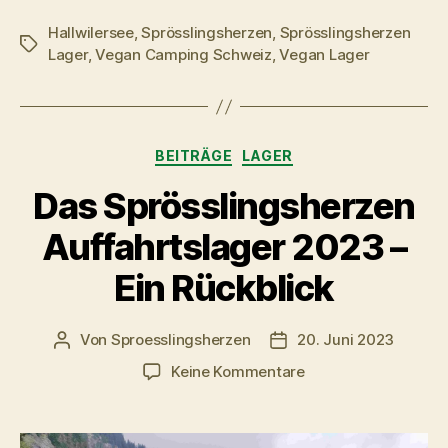
Hallwilersee
,
Sprösslingsherzen
,
Sprösslingsherzen
Schlagwörter
Lager
,
Vegan Camping Schweiz
,
Vegan Lager
Kategorien
BEITRÄGE
LAGER
Das Sprösslingsherzen
Auffahrtslager 2023 –
Ein Rückblick
Von
Sproesslingsherzen
20. Juni 2023
Beitragsautor
Veröffentlichungsdatu
zu
Keine Kommentare
Das
Sprösslingsherzen
Auffahrtslager