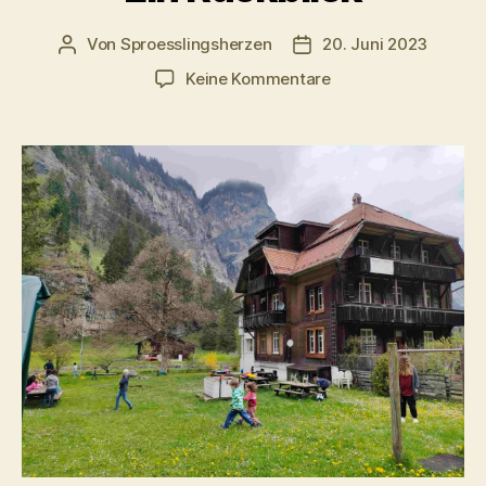
Von
Sproesslingsherzen
20. Juni 2023
Beitragsautor
Veröffentlichungsdatu
zu
Keine Kommentare
Das
Sprösslingsherzen
Auffahrtslager
2023
–
Ein
Rückblick