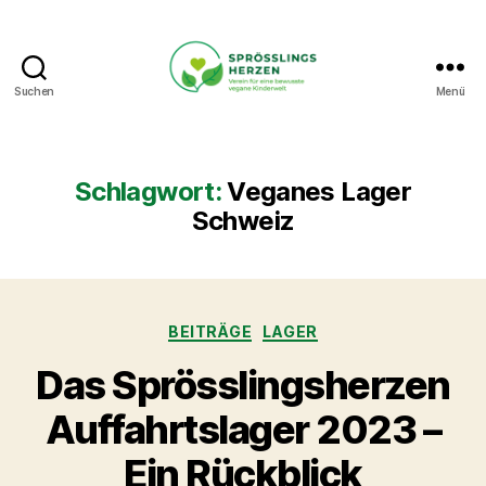
Suchen
Menü
Sprösslingsherzen
-
Verein
für
Schlagwort:
Veganes Lager
eine
Schweiz
bewusste
vegane
Kinderwelt.
Kategorien
BEITRÄGE
LAGER
Das Sprösslingsherzen
Auffahrtslager 2023 –
Ein Rückblick