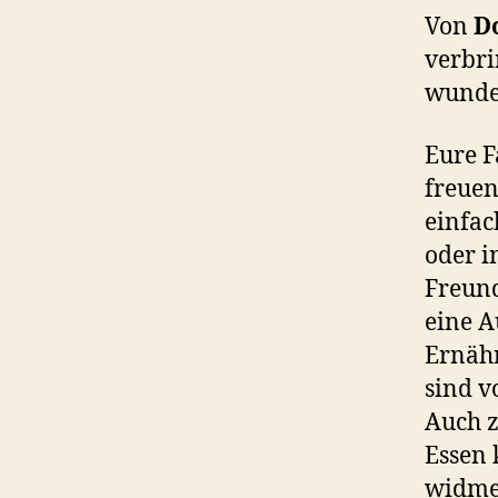
Von
Do
verbri
wunder
Eure F
freuen
einfac
oder i
Freund
eine A
Ernähr
sind v
Auch z
Essen 
widme