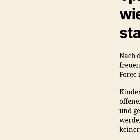
wi
sta
Nach d
freuen
Foree 
Kinder
offene
und ge
werden
keiner