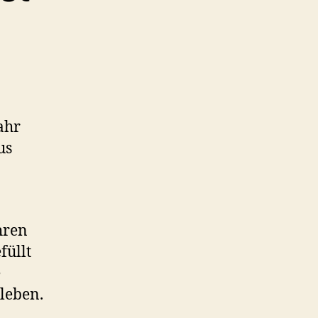
ahr
us
hren
füllt
e
leben.