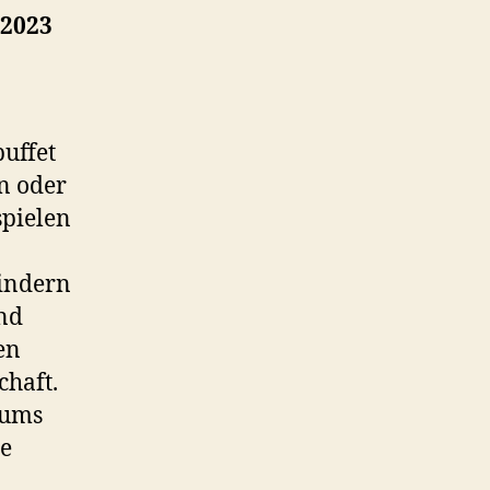
 2023
buffet
n oder
spielen
Kindern
und
en
chaft.
 ums
ie