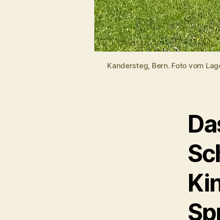
Kandersteg, Bern. Foto vom Lage
Da
Sc
Ki
Sp