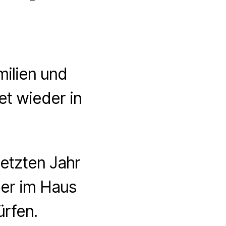
milien und
et wieder in
letzten Jahr
der im Haus
rfen.