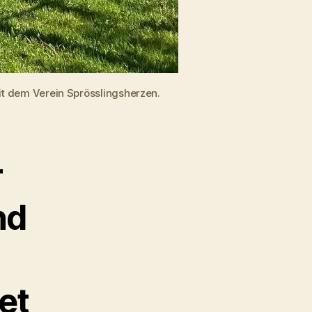
it dem Verein Sprösslingsherzen.
r
nd
et