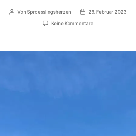
Von
Sproesslingsherzen
26. Februar 2023
Beitragsautor
Veröffentlichungsdatu
zu
Keine Kommentare
Auffahrtslager
der
Sprösslingsherzen,
Mai
2023