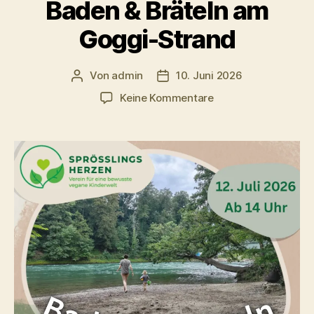
Baden & Bräteln am
Goggi-Strand
Von
admin
10. Juni 2026
Beitragsautor
Veröffentlichungsdatum
zu
Keine Kommentare
Baden
&
Bräteln
am
Goggi-
Strand