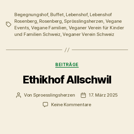
Begegnungshof
,
Buffet
,
Lebenshof
,
Lebenshof
Rosenberg
,
Rosenberg
,
Sprösslingsherzen
,
Vegane
Schlagwörter
Events
,
Vegane Familien
,
Veganer Verein für Kinder
und Familien Schweiz
,
Veganer Verein Schweiz
Kategorien
BEITRÄGE
Ethikhof Allschwil
Von
Sproesslingsherzen
17. März 2025
Beitragsautor
Veröffentlichungsdatu
zu
Keine Kommentare
Ethikhof
Allschwil