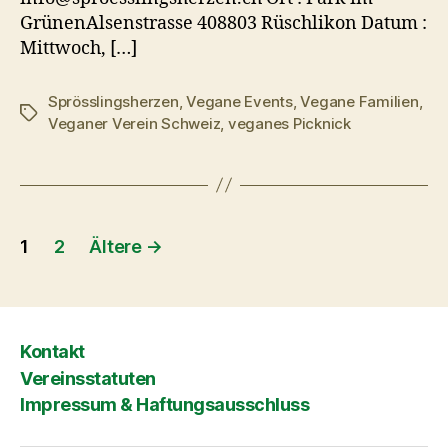
GrünenAlsenstrasse 408803 Rüschlikon Datum :
Mittwoch, […]
Sprösslingsherzen
,
Vegane Events
,
Vegane Familien
,
Schlagwörter
Veganer Verein Schweiz
,
veganes Picknick
Seitennummerierung
1
2
Ältere
→
der
Beiträge
Kontakt
Vereinsstatuten
Impressum & Haftungsausschluss