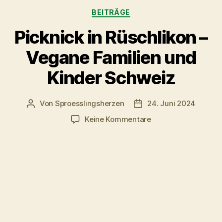
Kategorien
BEITRÄGE
Picknick in Rüschlikon –
Vegane Familien und
Kinder Schweiz
Von
Sproesslingsherzen
24. Juni 2024
Beitragsautor
Veröffentlichungsdatu
zu
Keine Kommentare
Picknick
in
Rüschlikon
–
Vegane
Familien
und
Kinder
Schweiz