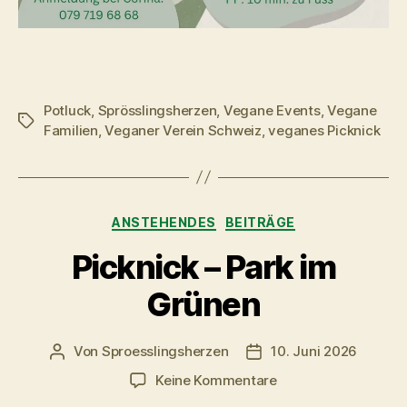
Potluck
,
Sprösslingsherzen
,
Vegane Events
,
Vegane
Schlagwörter
Familien
,
Veganer Verein Schweiz
,
veganes Picknick
Kategorien
ANSTEHENDES
BEITRÄGE
Picknick – Park im
Grünen
Von
Sproesslingsherzen
10. Juni 2026
Beitragsautor
Veröffentlichungsdatu
zu
Keine Kommentare
Picknick