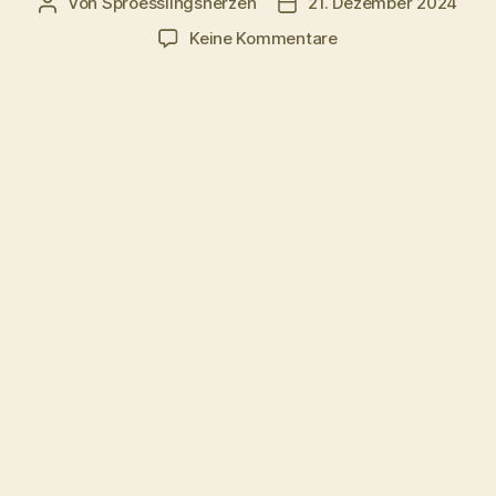
Von
Sproesslingsherzen
21. Dezember 2024
Beitragsautor
Veröffentlichungsdatum
zu
Keine Kommentare
Mitbringbrunch
Basel