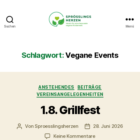
Suchen
Menü
Sprösslingsherzen
-
Verein
für
Schlagwort:
Vegane Events
eine
bewusste
vegane
Kinderwelt.
Kategorien
ANSTEHENDES
BEITRÄGE
VEREINSANGELEGENHEITEN
1.8. Grillfest
Von
Sproesslingsherzen
28. Juni 2026
Beitragsautor
Veröffentlichungsdatu
zu
Keine Kommentare