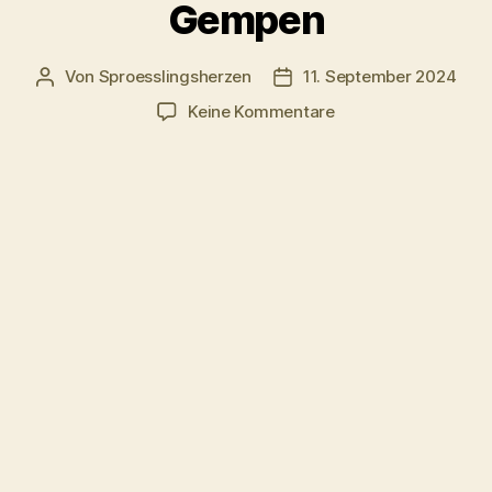
Gempen
Von
Sproesslingsherzen
11. September 2024
Beitragsautor
Veröffentlichungsdatum
zu
Keine Kommentare
Besuch
bei
der
Igelstation
auf
dem
Gempen