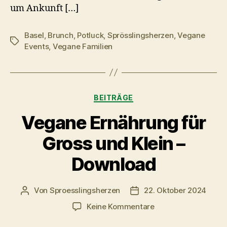
um Ankunft […]
Basel
,
Brunch
,
Potluck
,
Sprösslingsherzen
,
Vegane
Schlagwörter
Events
,
Vegane Familien
Kategorien
BEITRÄGE
Vegane Ernährung für
Gross und Klein –
Download
Von
Sproesslingsherzen
22. Oktober 2024
Beitragsautor
Veröffentlichungsdatum
zu
Keine Kommentare
Vegane