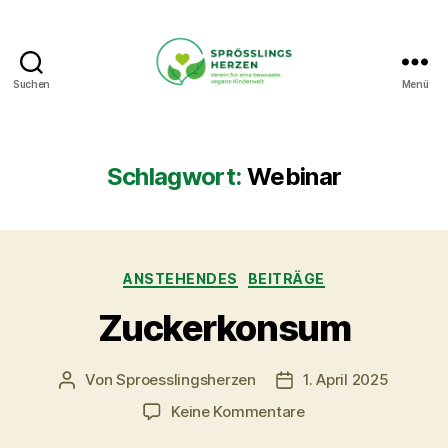
Suchen
Menü
Sprösslingsherzen
-
Verein
für
Schlagwort:
Webinar
eine
bewusste
vegane
Kinderwelt.
Kategorien
ANSTEHENDES
BEITRÄGE
Zuckerkonsum
Von
Sproesslingsherzen
1. April 2025
Beitragsautor
Veröffentlichungsdat
zu
Keine Kommentare
Zuckerkonsum