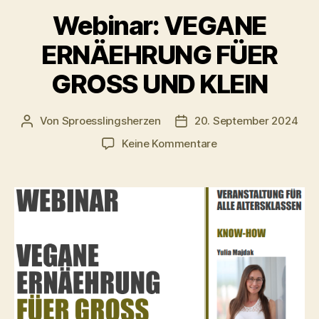
Webinar: VEGANE
ERNÄEHRUNG FÜER
GROSS UND KLEIN
Von
Sproesslingsherzen
20. September 2024
Beitragsautor
Veröffentlichungsdatum
zu
Keine Kommentare
Webinar:
VEGANE
ERNÄEHRUNG
FÜER
GROSS
UND
KLEIN