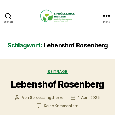
Suchen
Menü
Sprösslingsherzen
-
Verein
für
Schlagwort:
Lebenshof Rosenberg
eine
bewusste
vegane
Kinderwelt.
Kategorien
BEITRÄGE
Lebenshof Rosenberg
Von
Sproesslingsherzen
1. April 2025
Beitragsautor
Veröffentlichungsdat
zu
Keine Kommentare
Lebenshof