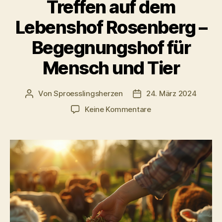
Treffen auf dem
Lebenshof Rosenberg –
Begegnungshof für
Mensch und Tier
Von
Sproesslingsherzen
24. März 2024
Beitragsautor
Veröffentlichungsdatu
zu
Keine Kommentare
Treffen
auf
dem
Lebenshof
Rosenberg
–
Begegnungshof
für
Mensch
und