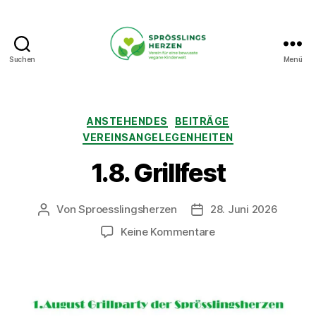
Suchen
Menü
Sprösslingsherzen
-
Verein
für
Kategorien
ANSTEHENDES
BEITRÄGE
eine
VEREINSANGELEGENHEITEN
bewusste
vegane
1.8. Grillfest
Kinderwelt.
Von
Sproesslingsherzen
28. Juni 2026
Beitragsautor
Veröffentlichungsdatu
zu
Keine Kommentare
1.8.
Grillfest