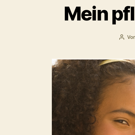
Mein pf
Vo
Beitr