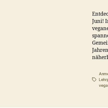
Entdec
Juni! 
vegane
spanne
Gemein
Jahren
näher
Anme
Lehr
Schlagwö
vega