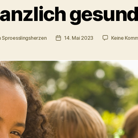
lanzlich gesunde
n
Sproesslingsherzen
14. Mai 2023
Keine Komm
agsautor
Veröffentlichungsdatum