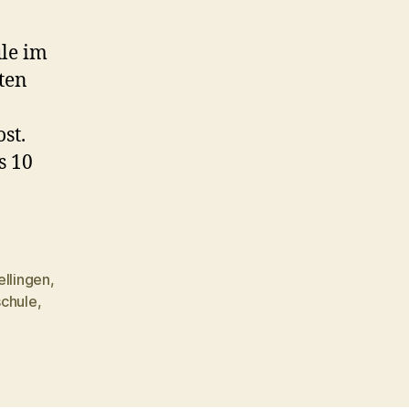
ule im
ten
st.
s 10
ellingen
,
schule
,