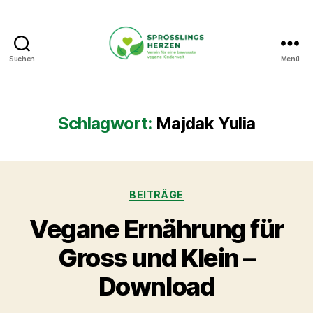
Suchen
Menü
Sprösslingsherzen
-
Verein
für
Schlagwort:
Majdak Yulia
eine
bewusste
vegane
Kinderwelt.
Kategorien
BEITRÄGE
Vegane Ernährung für
Gross und Klein –
Download