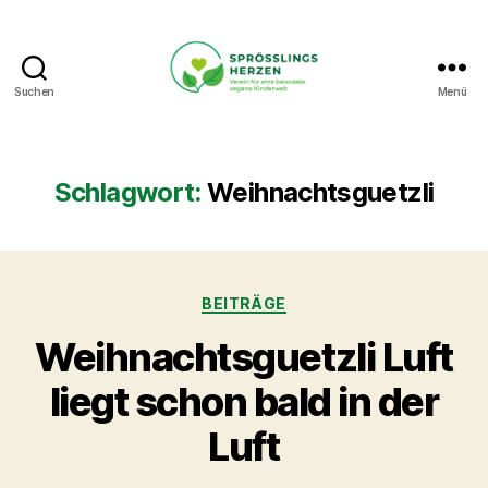
Suchen
Menü
Sprösslingsherzen
-
Verein
für
Schlagwort:
Weihnachtsguetzli
eine
bewusste
vegane
Kinderwelt.
Kategorien
BEITRÄGE
Weihnachtsguetzli Luft
liegt schon bald in der
Luft