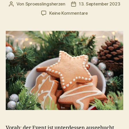
Von
Sproesslingsherzen
13. September 2023
Beitragsautor
Veröffentlichungsdatum
zu
Keine Kommentare
Weihnachtsguetzli
Luft
liegt
schon
bald
in
der
Luft
Vorab: der Event ist unterdessen ausgebucht.