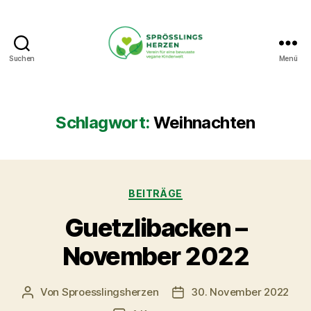
Suchen
Menü
Sprösslingsherzen
-
Verein
für
Schlagwort:
Weihnachten
eine
bewusste
vegane
Kinderwelt.
Kategorien
BEITRÄGE
Guetzlibacken –
November 2022
Von
Sproesslingsherzen
30. November 2022
Beitragsautor
Veröffentlichungsdatum