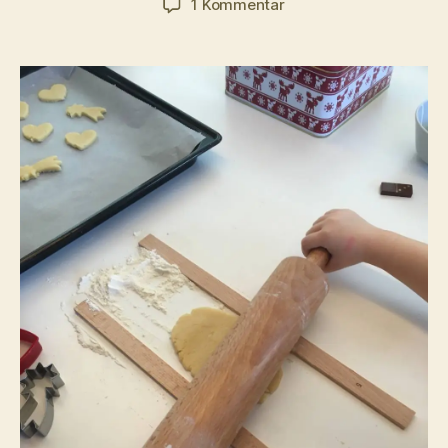
zu
1 Kommentar
Guetzlibacken
–
November
2022