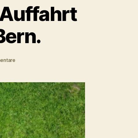
 Auffahrt
Bern.
zu
entare
Vegane
Familien:
Lager
Auffahrt
2022:
Kandersteg,
Bern.