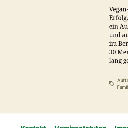
Vegan-
Erfolg
ein Au
und au
im Ber
30 Men
lang g
Auff
Schlagwö
Famil