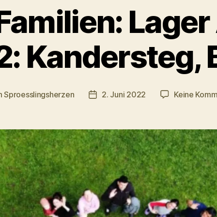
amilien: Lager
: Kandersteg, 
n
Sproesslingsherzen
2. Juni 2022
Keine Komm
agsautor
Veröffentlichungsdatum