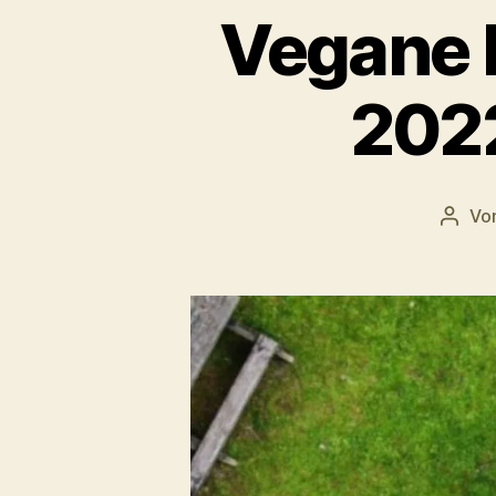
Vegane F
2022
Vo
Beitr