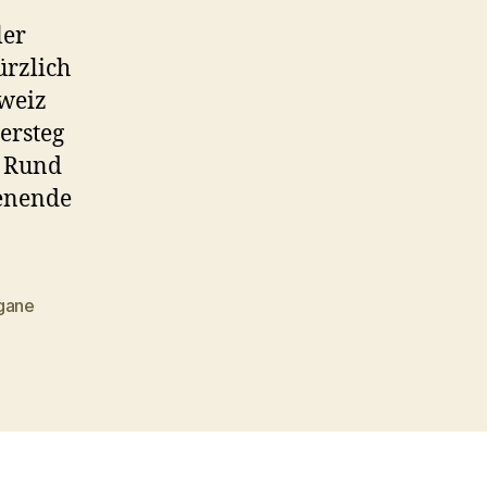
ler
ürzlich
hweiz
ersteg
. Rund
henende
egane