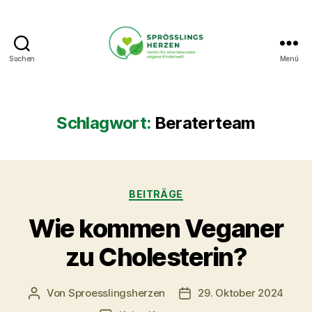
Suchen
Menü
Sprösslingsherzen
-
Verein
für
Schlagwort:
Beraterteam
eine
bewusste
vegane
Kinderwelt.
Kategorien
BEITRÄGE
Wie kommen Veganer
zu Cholesterin?
Von
Sproesslingsherzen
29. Oktober 2024
Beitragsautor
Veröffentlichungsdatum