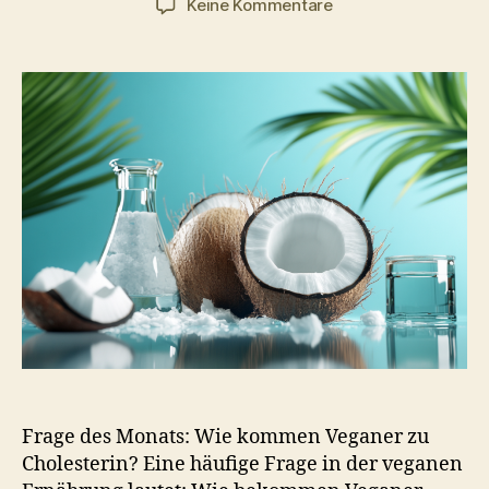
zu
Keine Kommentare
Wie
kommen
Veganer
zu
Cholesterin?
Frage des Monats: Wie kommen Veganer zu
Cholesterin? Eine häufige Frage in der veganen