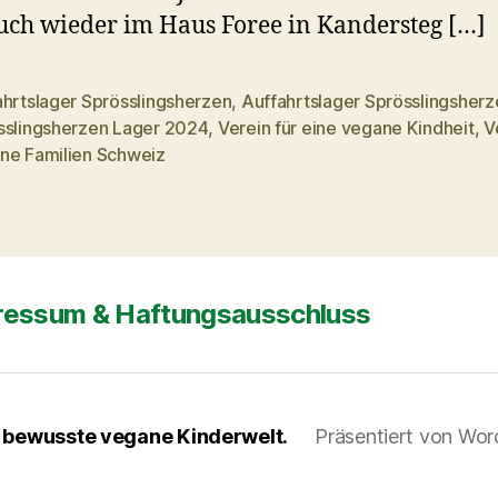
uch wieder im Haus Foree in Kandersteg […]
ahrtslager Sprösslingsherzen
,
Auffahrtslager Sprösslingsher
sslingsherzen Lager 2024
,
Verein für eine vegane Kindheit
,
V
rter
ne Familien Schweiz
ressum & Haftungsausschluss
e bewusste vegane Kinderwelt.
Präsentiert von Wor