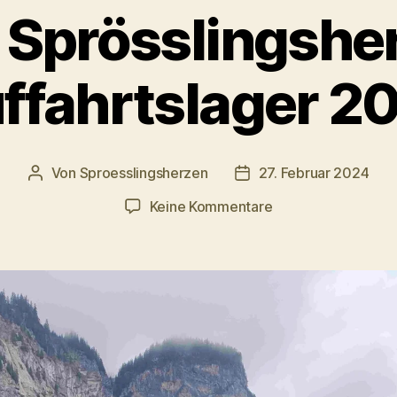
 Sprösslingshe
ffahrtslager 2
Von
Sproesslingsherzen
27. Februar 2024
Beitragsautor
Veröffentlichungsdatu
zu
Keine Kommentare
Das
Sprösslingsherzen
Auffahrtslager
2024