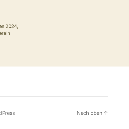
zen 2024
,
erein
dPress
Nach oben
↑