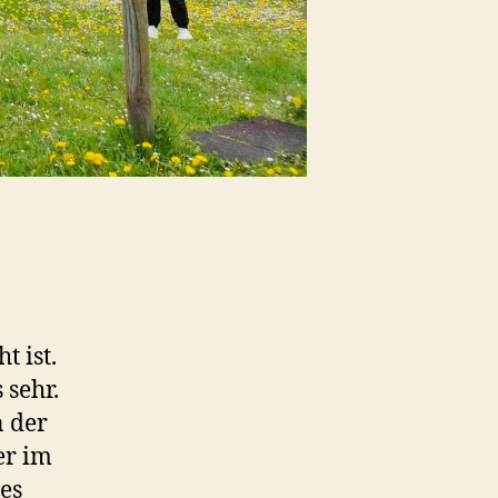
 ist.
 sehr.
n der
er im
es