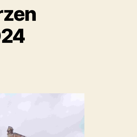
rzen
024
m